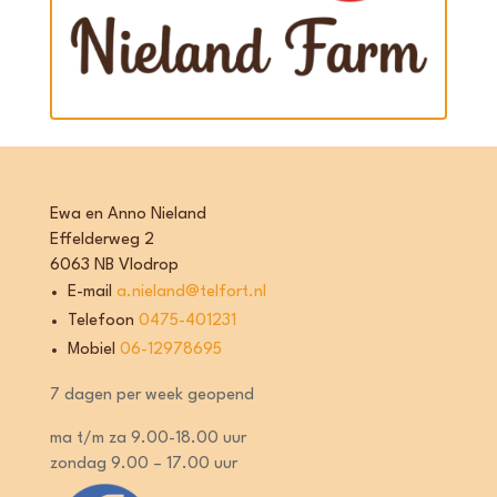
Ewa en Anno Nieland
Effelderweg 2
6063 NB Vlodrop
E-mail
a.nieland@telfort.nl
Telefoon
0475-401231
Mobiel
06-12978695
7 dagen per week geopend
ma t/m za 9.00-18.00 uur
zondag 9.00 – 17.00 uur